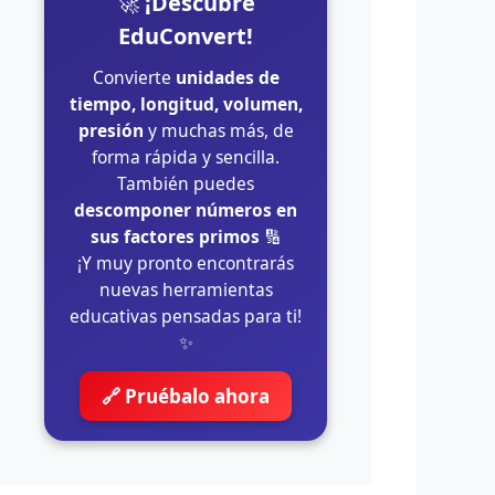
🚀
¡Descubre
EduConvert!
Convierte
unidades de
tiempo, longitud, volumen,
presión
y muchas más, de
forma rápida y sencilla.
También puedes
descomponer números en
sus factores primos
🔢
¡Y muy pronto encontrarás
nuevas herramientas
educativas pensadas para ti!
✨
🔗 Pruébalo ahora