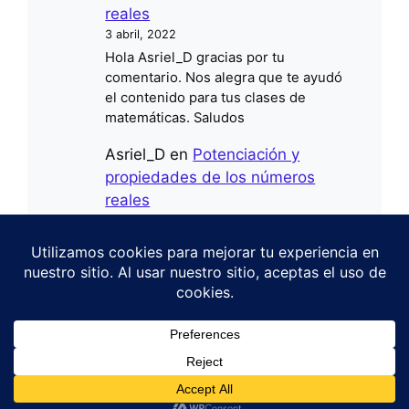
reales
3 abril, 2022
Hola Asriel_D gracias por tu
comentario. Nos alegra que te ayudó
el contenido para tus clases de
matemáticas. Saludos
Asriel_D
en
Potenciación y
propiedades de los números
reales
6 marzo, 2022
JIJIJIJA Primer comentario Gracias
por el aporte me ayudo mucho con mi
tarea de mates
1
¿Necesitas una tutoría virtual? 👩‍🏫
© 2026 LaProfematematiK "Dios es Bueno"
• Creado
con
GeneratePress