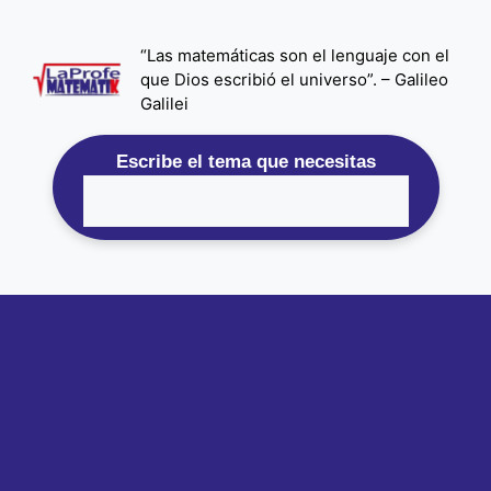
Saltar
al
“Las matemáticas son el lenguaje con el
contenido
que Dios escribió el universo”. – Galileo
Galilei
Escribe el tema que necesitas