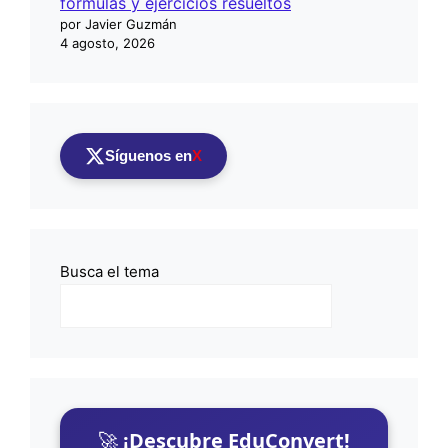
fórmulas y ejercicios resueltos
por Javier Guzmán
4 agosto, 2026
Síguenos en
X
Busca el tema
🚀
¡Descubre EduConvert!