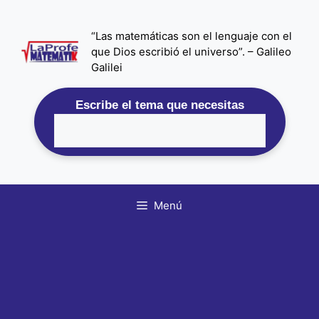
Saltar
al
“Las matemáticas son el lenguaje con el
contenido
que Dios escribió el universo”. – Galileo
Galilei
Escribe el tema que necesitas
Menú