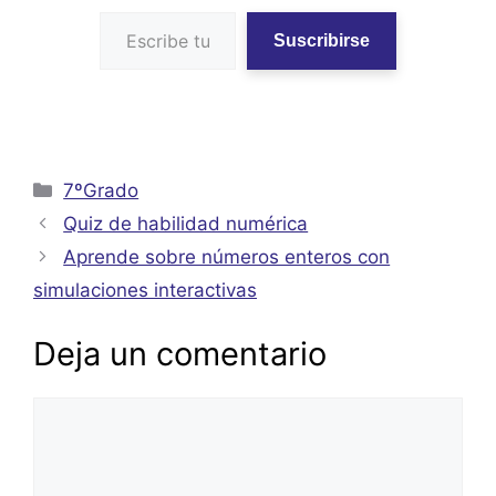
Escribe tu correo electrónico…
Suscribirse
Categorías
7ºGrado
Quiz de habilidad numérica
Aprende sobre números enteros con
simulaciones interactivas
Deja un comentario
Comentario