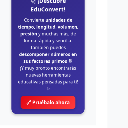
🚀
¡Descubre
EduConvert!
Convierte
unidades de
tiempo, longitud, volumen,
presión
y muchas más, de
forma rápida y sencilla.
También puedes
descomponer números en
sus factores primos
🔢
¡Y muy pronto encontrarás
nuevas herramientas
educativas pensadas para ti!
✨
🔗 Pruébalo ahora