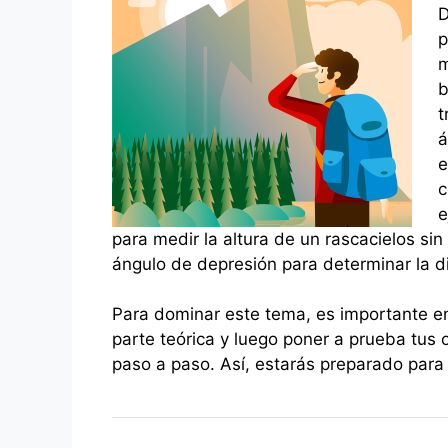
D
p
m
b
t
á
e
c
e
para medir la altura de un rascacielos sin 
ángulo de depresión para determinar la d
Para dominar este tema, es importante ente
parte teórica y luego poner a prueba tus
paso a paso. Así, estarás preparado para 