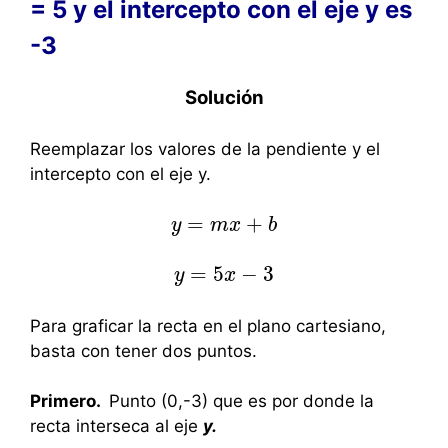
= 5 y el intercepto con el eje y es
-3
Solución
Reemplazar los valores de la pendiente y el
intercepto con el eje y.
=
+
y
y
=
m
m
x
x
+
b
b
=
5
−
3
y
y
=
5
x
x
−
3
Para graficar la recta en el plano cartesiano,
basta con tener dos puntos.
Primero.
Punto (0,-3) que es por donde la
recta interseca al eje
y.