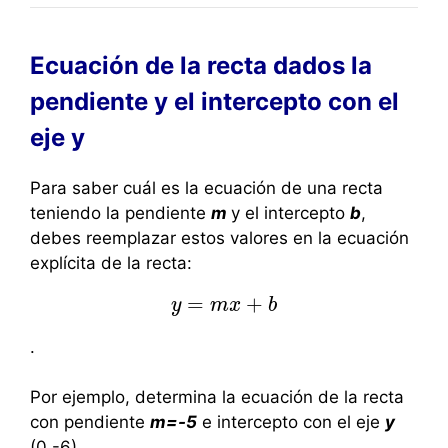
Ecuación de la recta dados la
pendiente y el intercepto con el
eje y
Para saber cuál es la ecuación de una recta
teniendo la pendiente
m
y el intercepto
b
,
debes reemplazar estos valores en la ecuación
explícita de la recta:
=
+
y
y
=
m
m
x
x
+
b
b
.
Por ejemplo, determina la ecuación de la recta
con pendiente
m=-5
e intercepto con el eje
y
(0,-6).