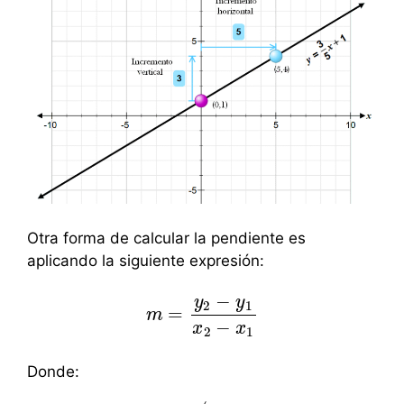
Otra forma de calcular la pendiente es
aplicando la siguiente expresión:
−
y
y
2
1
=
m
m
=
y
2
−
y
1
x
2
−
x
1
−
x
x
2
1
Donde: