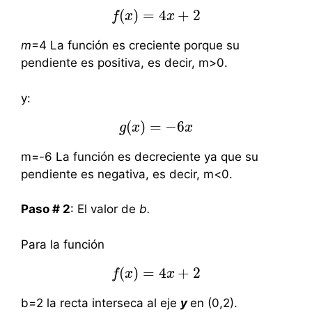
(
)
=
4
+
2
f
x
f
(
x
)
=
4
x
x
+
2
m
=4 La función es creciente porque su
pendiente es positiva, es decir, m>0.
y:
(
)
=
−
6
g
g
x
(
x
)
=
−
6
x
x
m=-6 La función es decreciente ya que su
pendiente es negativa, es decir, m<0.
Paso # 2
: El valor de
b.
Para la función
(
)
=
4
+
2
f
x
f
(
x
)
=
4
x
x
+
2
b=2 la recta interseca al eje
y
en (0,2).