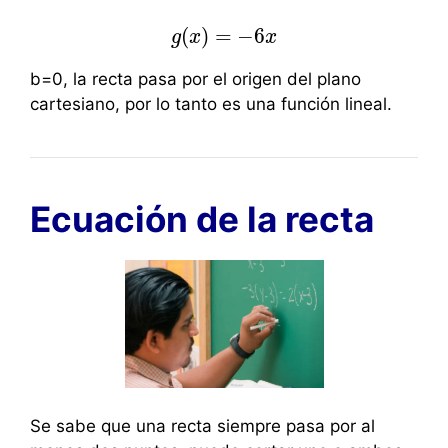
(
)
=
−
6
g
g
x
(
x
)
=
−
6
x
x
b=0, la recta pasa por el origen del plano
cartesiano, por lo tanto es una función lineal.
Ecuación de la recta
Se sabe que una recta siempre pasa por al