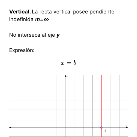
Vertical.
La recta vertical posee pendiente
indefinida
m=
∞
No interseca al eje
y
Expresión:
=
x
x
=
b
b