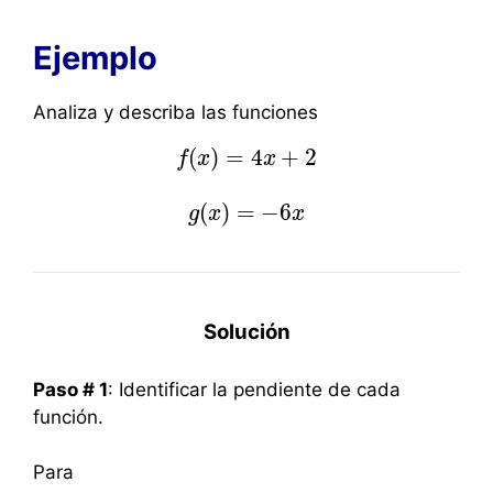
Ejemplo
Analiza y describa las funciones
(
)
=
4
+
2
f
x
f
(
x
)
=
4
x
x
+
2
(
)
=
−
6
g
g
x
(
x
)
=
−
6
x
x
Solución
Paso # 1
: Identificar la pendiente de cada
función.
Para