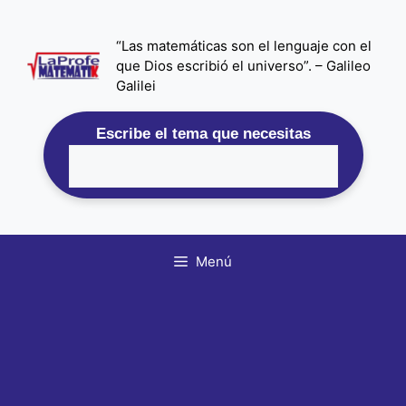
Saltar
al
“Las matemáticas son el lenguaje con el
contenido
que Dios escribió el universo”. – Galileo
Galilei
Escribe el tema que necesitas
Menú