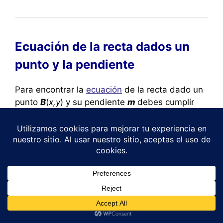
Ecuación de la recta dados un
punto y la pendiente
Para encontrar la
ecuación
de la recta dado un
punto
B
(
x,y
) y su pendiente
m
debes cumplir
con el siguiente procedimiento:
Uno.
Reemplazar las coordenadas (
x,y
) del
punto
B
en la ecuación explícita de la recta
=
+
y
y
=
m
m
x
x
+
b
b
1
Dos.
Sustituir el valor de la pendiente
m.