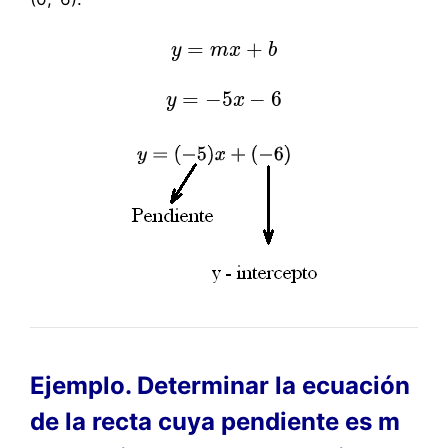
=
+
y
y
=
m
m
x
x
+
b
b
=
−
5
−
6
y
y
=
−
5
x
x
−
6
Ejemplo. Determinar la ecuación
de la recta cuya pendiente es m