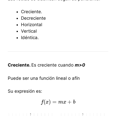
Creciente.
Decreciente
Horizontal
Vertical
Idéntica.
Creciente.
Es creciente cuando
m>0
Puede ser una función lineal o afín
Su expresión es:
(
)
=
+
f
x
f
(
x
)
=
m
m
x
x
+
b
b