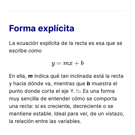
Forma explícita
La ecuación explícita de la recta es esa que se
escribe como
=
+
y
y
=
m
m
x
x
+
b
b
En ella,
m
indica qué tan inclinada está la recta
y hacia dónde va, mientras que
b
muestra el
punto donde corta el eje Y. 📉 Es una forma
muy sencilla de entender cómo se comporta
una recta: si es creciente, decreciente o se
mantiene estable. Ideal para ver, de un vistazo,
la relación entre las variables.