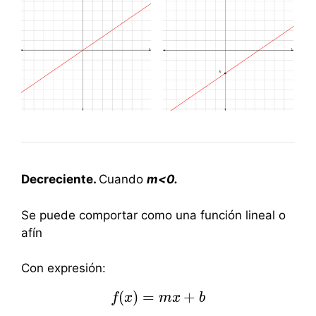
Decreciente.
Cuando
m<0.
Se puede comportar como una función lineal o
afín
Con expresión:
(
)
=
+
f
x
f
(
x
)
=
m
m
x
x
+
b
b