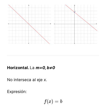
Horizontal.
La
m=0, b≠
0
No interseca al eje
x
.
Expresión:
(
)
=
f
f
x
(
x
)
=
b
b