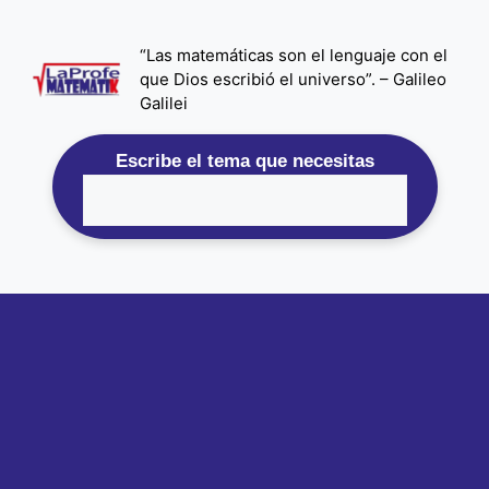
Saltar
al
“Las matemáticas son el lenguaje con el
contenido
que Dios escribió el universo”. – Galileo
Galilei
Escribe el tema que necesitas