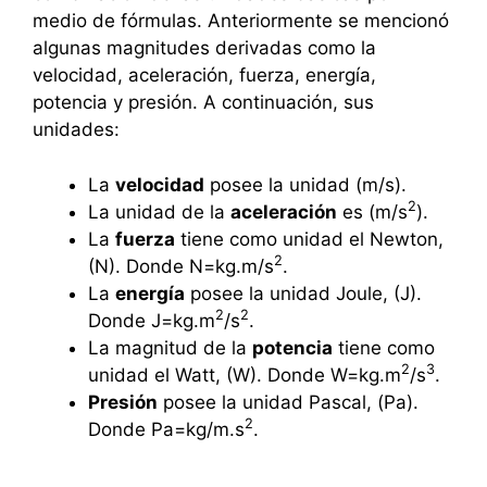
medio de fórmulas. Anteriormente se mencionó
algunas magnitudes derivadas como la
velocidad, aceleración, fuerza, energía,
potencia y presión. A continuación, sus
unidades:
La
velocidad
posee la unidad (m/s).
2
La unidad de la
aceleración
es (m/s
).
La
fuerza
tiene como unidad el Newton,
2
(N). Donde N=kg.m/s
.
La
energía
posee la unidad Joule, (J).
2
2
Donde J=kg.m
/s
.
La magnitud de la
potencia
tiene como
2
3
unidad el Watt, (W). Donde W=kg.m
/s
.
Presión
posee la unidad Pascal, (Pa).
2
Donde Pa=kg/m.s
.