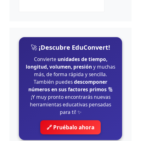
🚀
¡Descubre EduConvert!
Convierte
unidades de tiempo,
longitud, volumen, presión
y muchas
más, de forma rápida y sencilla.
También puedes
descomponer
números en sus factores primos
🔢
¡Y muy pronto encontrarás nuevas
herramientas educativas pensadas
para ti! ✨
🔗 Pruébalo ahora