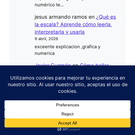
numérico te…
jesus armando ramos
en
¿Qué es
la escala? Aprende cómo leerla,
interpretarla y usarla
9 abril, 2026
exceente explicacion ,grafica y
numerica
Javier Guzmán
en
Cómo hallar
las demás funciones
trigonométricas paso a paso (3
métodos fáciles)
21 febrero, 2026
Muchas gracias por tu comentario. Me
alegra saber que los ejercicios y sus
1
respuestas te ayudaron a identificar y
corregir…
Javier Guzmán
en
Resolver