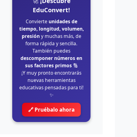
🚀
¡Descubre
EduConvert!
Convierte
unidades de
tiempo, longitud, volumen,
presión
y muchas más, de
forma rápida y sencilla.
También puedes
descomponer números en
sus factores primos
🔢
¡Y muy pronto encontrarás
nuevas herramientas
educativas pensadas para ti!
✨
🔗 Pruébalo ahora