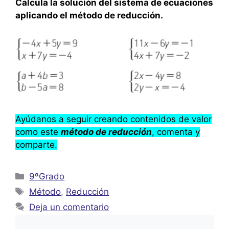
Calcula la solución del sistema de ecuaciones
aplicando el método de reducción.
Ayúdanos a seguir creando contenidos de valor
como este
método de reducción
, comenta y
comparte.
Categorías
9ºGrado
Etiquetas
Método
,
Reducción
Deja un comentario