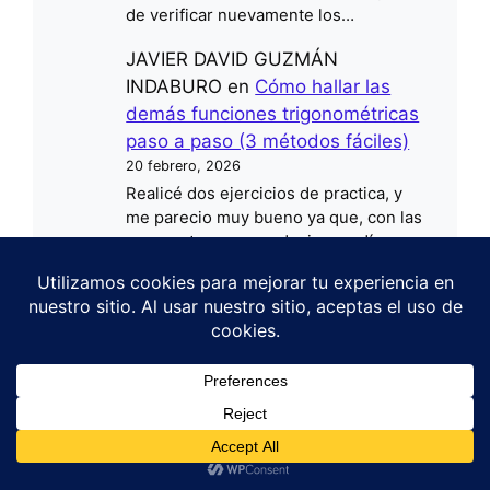
de verificar nuevamente los…
JAVIER DAVID GUZMÁN
INDABURO
en
Cómo hallar las
demás funciones trigonométricas
paso a paso (3 métodos fáciles)
20 febrero, 2026
Realicé dos ejercicios de practica, y
me parecio muy bueno ya que, con las
respuestas que me decian, podía ver…
JAVIER DAVID GUZMÁN
INDABURO
en
Resolver triángulos
rectángulos paso a paso (guía
completa)
20 febrero, 2026
1
Encontre un error en el ejercicio 3, da
¿Necesitas una tutoría virtual? 👩‍🏫
170m la hipotenusa, mientrás que aquí
dicen que es 85m. También