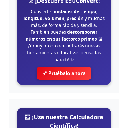
🚀
¡Descubre EduConvert!
Convierte
unidades de tiempo,
longitud, volumen, presión
y muchas
más, de forma rápida y sencilla.
También puedes
descomponer
números en sus factores primos
🔢
¡Y muy pronto encontrarás nuevas
herramientas educativas pensadas
para ti! ✨
🔗 Pruébalo ahora
🧮
¡Usa nuestra Calculadora
Científica!