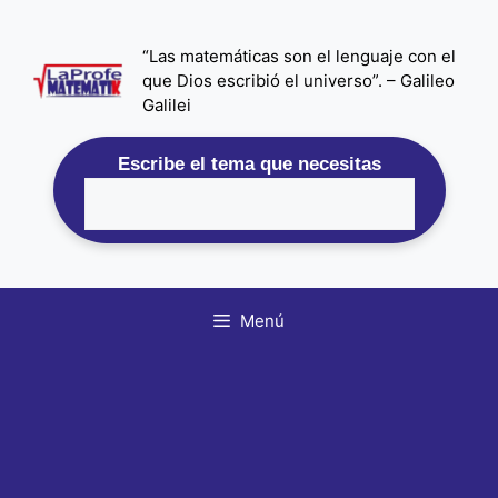
Saltar
al
“Las matemáticas son el lenguaje con el
contenido
que Dios escribió el universo”. – Galileo
Galilei
Escribe el tema que necesitas
Menú