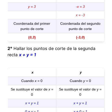
y = 3
-x = 3
x = -3
Coordenada del primer
Coordenada del segundo
punto de corte
punto de corte
(
0,3
)
(
-3,0
)
2°
Hallar los puntos de corte de la segunda
recta
x + y = 1
x
y
Cuando
x
= 0
Cuando
y
= 0
Se sustituye el valor de
x
=
Se sustituye el valor de y =
0
0
x + y = 1
x + y = 1
0 + y = 1
x + 0 = 1