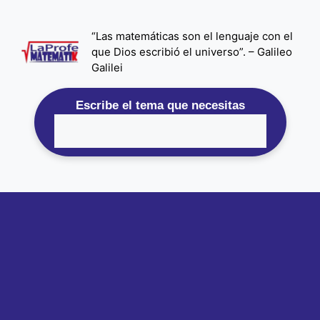
Saltar
al
“Las matemáticas son el lenguaje con el
contenido
que Dios escribió el universo”. – Galileo
Galilei
Escribe el tema que necesitas