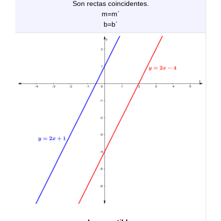
Son rectas coincidentes.
m=m´
b=b´