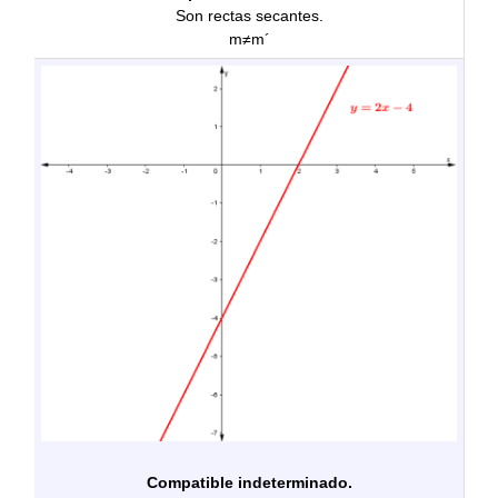
Son rectas secantes.
m≠m´
Compatible indeterminado.