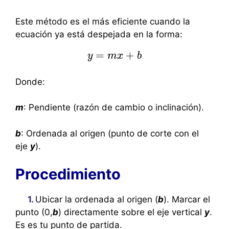
Este método es el más eficiente cuando la
ecuación ya está despejada en la forma:
=
+
y
y
=
m
m
x
x
+
b
b
Donde:
m
: Pendiente (razón de cambio o inclinación).
b
: Ordenada al origen (punto de corte con el
eje
y
).
Procedimiento
1.
Ubicar la ordenada al origen (
b
). Marcar el
punto (0,
b
) directamente sobre el eje vertical
y
.
Es es tu punto de partida.