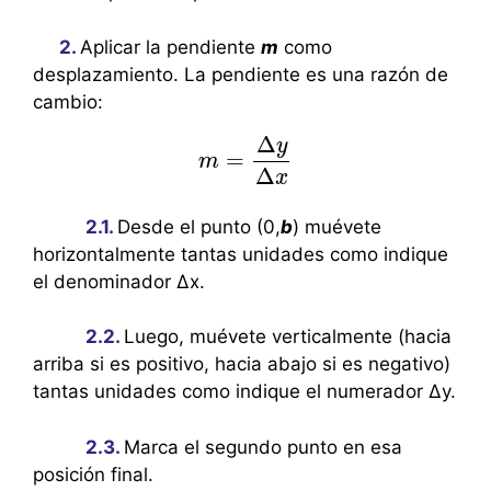
2.
Aplicar la pendiente
m
como
desplazamiento. La pendiente es una razón de
cambio:
Δ
y
=
m
m
=
Δ
y
Δ
x
Δ
x
2.1.
Desde el punto (0,
b
) muévete
horizontalmente tantas unidades como indique
el denominador Δx.
2.2.
Luego, muévete verticalmente (hacia
arriba si es positivo, hacia abajo si es negativo)
tantas unidades como indique el numerador Δy.
2.3.
Marca el segundo punto en esa
posición final.