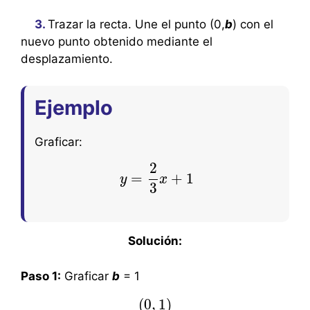
3.
Trazar la recta. Une el punto (0,
b
) con el
nuevo punto obtenido mediante el
desplazamiento.
Ejemplo
Graficar:
2
=
+
1
y
y
=
2
3
x
x
+
1
3
Solución:
Paso 1:
Graficar
b
= 1
(
0
,
1
)
(
0
,
1
)