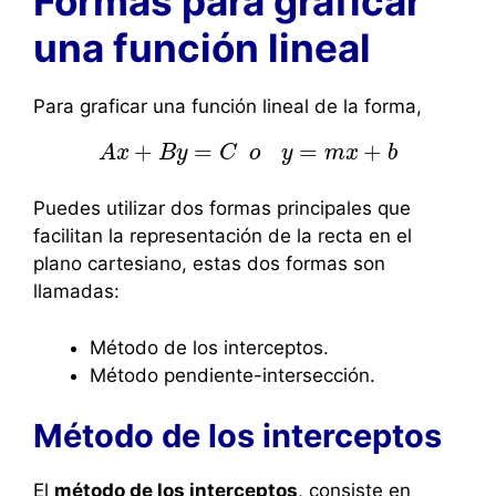
Formas para graficar
una función lineal
Para graficar una función lineal de la forma,
+
=
=
+
A
x
B
A
y
x
+
B
y
C
=
C
o
o
y
=
m
y
x
+
b
m
x
b
Puedes utilizar dos formas principales que
facilitan la representación de la recta en el
plano cartesiano, estas dos formas son
llamadas:
Método de los interceptos.
Método pendiente-intersección.
Método de los interceptos
El
método de los interceptos
, consiste en