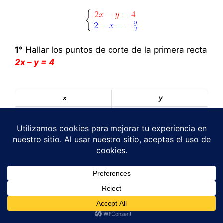
1°
Hallar los puntos de corte de la primera recta
2
x – y = 4
x
y
Cuando
x
= 0
Cuando
y
= 0
Se sustituye el valor de
x
=
Se sustituye el valor de y =
0
0
2
x
– y = 4
2
x
– y = 4
2.0
– y = 4
2
x – 0 = 4
1
-y = 4
2x = 4
y = -4
x = 2