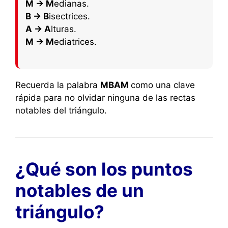
M → M
edianas.
B → B
isectrices.
A → A
lturas.
M → M
ediatrices.
Recuerda la palabra
MBAM
como una clave
rápida para no olvidar ninguna de las rectas
notables del triángulo.
¿Qué son los puntos
notables de un
triángulo?