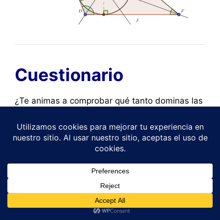
Cuestionario
¿Te animas a comprobar qué tanto dominas las
rectas y los puntos notables del triángulo
? 📐
Te invito a que presentes un cuestionario corto
y dinámico te ayudará a reforzar lo aprendido,
aclarar dudas y ganar seguridad en geometría.
No es solo para evaluar, sino para aprender
mientras practicas.
Haz clic, respóndelo con
1
calma y descubre tu nivel
. ¡Tú puedes!
¿Necesitas una tutoría virtual? 👩‍🏫