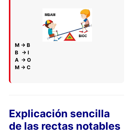
M → B
B → I
A → O
M → C
Explicación sencilla
de las rectas notables