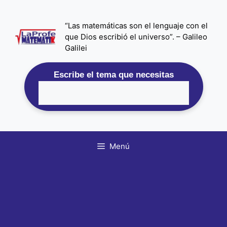
Saltar
al
“Las matemáticas son el lenguaje con el
contenido
que Dios escribió el universo”. – Galileo
Galilei
Escribe el tema que necesitas
Menú