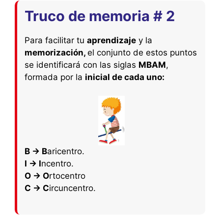
Truco de memoria # 2
Para facilitar tu
aprendizaje
y la
memorización,
el conjunto de estos puntos
se identificará con las siglas
MBAM
,
formada por la
inicial de cada uno:
B → B
aricentro.
I → I
ncentro.
O → O
rtocentro
C → C
ircuncentro.