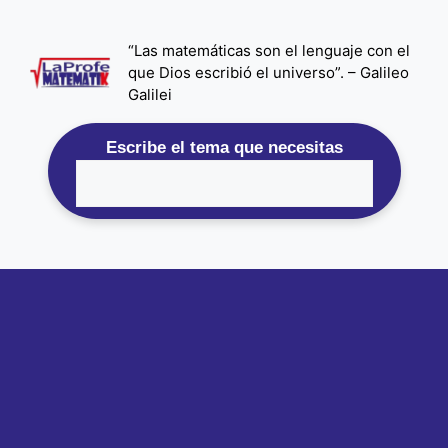
Saltar
al
“Las matemáticas son el lenguaje con el
contenido
que Dios escribió el universo”. – Galileo
Galilei
Escribe el tema que necesitas