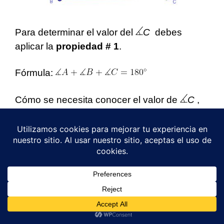
Para determinar el valor del
C
debes
aplicar la
propiedad # 1
.
Fórmula:
Cómo se necesita conocer el valor de
C
,
realizas un despeje quedando de la
siguiente manera:
Se sustituye los valores en la fórmula para
1
¿Necesitas una tutoría virtual? 👩‍🏫
determinar el ángulo C.