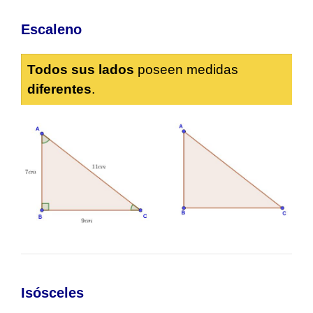
Escaleno
Todos sus lados
poseen medidas
diferentes
.
Isósceles