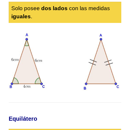
Solo posee
dos lados
con las medidas
iguales
.
Equilátero