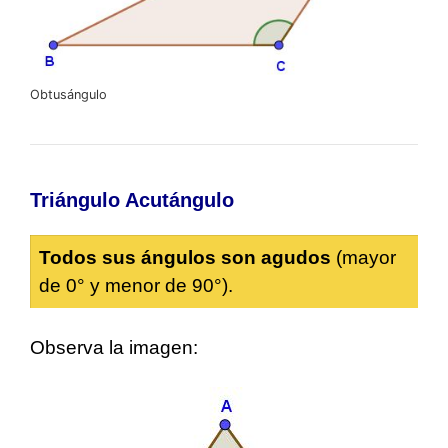
Obtusángulo
Triángulo Acutángulo
Todos sus ángulos son
agudos
(mayor
de 0° y menor de 90°).
Observa la imagen: