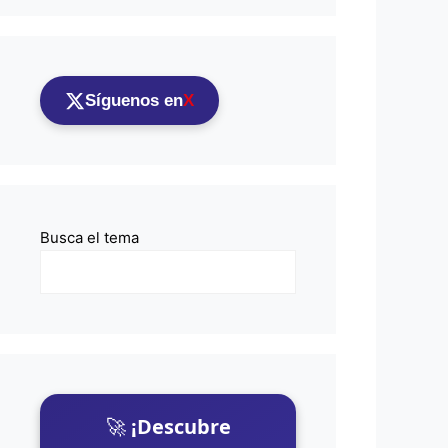
Síguenos en
X
Busca el tema
🚀
¡Descubre