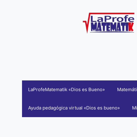
Saltar
al
contenido
LaProfeMatematik «Dios es Bueno»
Matemáti
Ayuda pedagógica virtual «Dios es bueno»
Mi