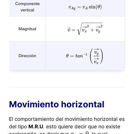
Componente
=
sin
(
)
v
v
A
y
=
v
v
A
sin
(
θ
)
θ
A
y
A
vertical
−
−
−
−
−
−
−
−
√
2
2
→
→
Magnitud
⃗
=
+
v
v
→
=
v
x
→
v
2
+
v
y
→
v
2
x
y
→
(
)
v
y
−
1
=
Dirección
θ
θ
=
t
a
t
n
a
−
n
1
(
v
y
→
v
x
→
)
→
v
x
Movimiento horizontal
El comportamiento del movimiento horizontal es
del tipo
M.R.U
. esto quiere decir que no existe
=
0