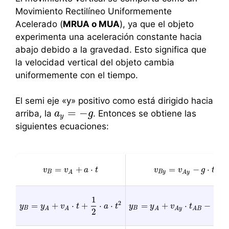
Movimiento Rectilíneo Uniformemente
Acelerado (
MRUA o MUA
), ya que el objeto
experimenta una aceleración constante hacia
abajo debido a la gravedad. Esto significa que
la velocidad vertical del objeto cambia
uniformemente con el tiempo.
El semi eje «y» positivo como está dirigido hacia
=
−
arriba, la
. Entonces se obtiene las
a
a
y
=
−
g
g
y
siguientes ecuaciones:
=
+
⋅
=
−
⋅
v
v
B
=
v
v
A
+
a
⋅
a
t
t
v
v
B
y
=
v
v
A
y
−
g
⋅
g
t
A
B
t
B
B
y
A
A
y
A
B
1
1
2
=
+
⋅
+
⋅
⋅
=
+
⋅
−
⋅
y
y
y
B
=
y
A
+
v
v
A
⋅
t
+
t
1
2
⋅
a
⋅
t
2
a
t
y
y
y
B
=
y
A
+
v
v
A
y
⋅
t
A
t
B
−
1
2
⋅
g
⋅
t
A
B
B
B
A
A
A
A
y
A
B
2
2