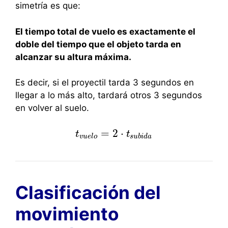
simetría es que:
El tiempo total de vuelo es exactamente el
doble del tiempo que el objeto tarda en
alcanzar su altura máxima.
Es decir, si el proyectil tarda 3 segundos en
llegar a lo más alto, tardará otros 3 segundos
en volver al suelo.
=
2
⋅
t
t
v
u
e
l
o
=
2
⋅
t
s
u
t
b
i
d
a
v
u
e
l
o
s
u
b
i
d
a
Clasificación del
movimiento