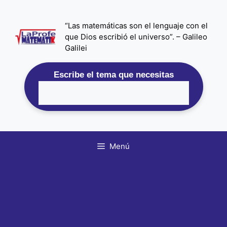
Saltar
al
“Las matemáticas son el lenguaje con el
contenido
que Dios escribió el universo”. – Galileo
Galilei
Escribe el tema que necesitas
Menú