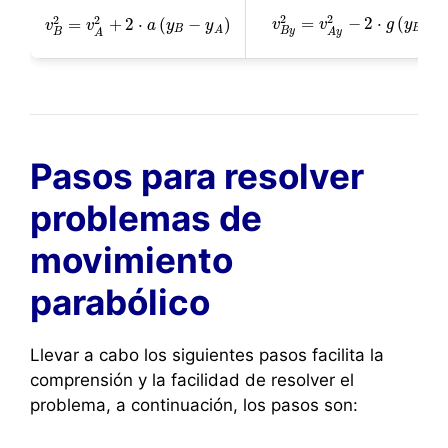
2
2
2
2
=
−
2
⋅
(
−
=
+
2
⋅
(
−
)
v
v
B
y
v
2
=
v
A
y
2
−
2
⋅
g
g
(
y
y
B
−
y
A
)
v
v
B
v
2
=
v
A
2
+
2
⋅
a
a
(
y
y
B
−
y
A
)
y
B
B
A
B
y
A
y
B
A
Pasos para resolver
problemas de
movimiento
parabólico
Llevar a cabo los siguientes pasos facilita la
comprensión y la facilidad de resolver el
problema, a continuación, los pasos son: