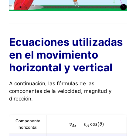
Ecuaciones utilizadas
en el movimiento
horizontal y vertical
A continuación, las fórmulas de las
componentes de la velocidad, magnitud y
dirección.
Componente
=
cos
(
)
v
v
A
x
=
v
v
A
cos
(
θ
)
θ
A
x
A
horizontal