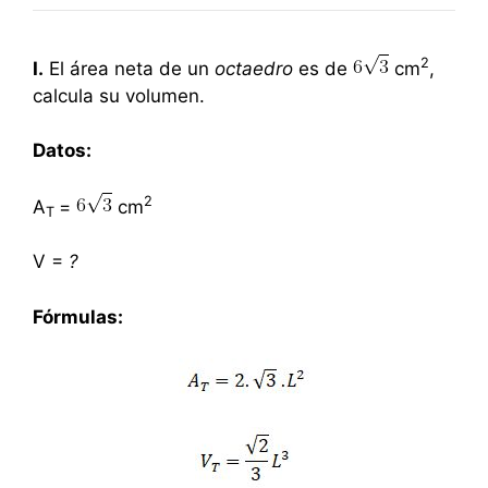
2
I.
El área neta de un
octaedro
es de
cm
,
calcula su volumen.
Datos:
2
A
=
cm
T
V =
?
Fórmulas: