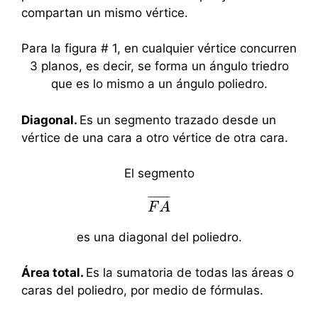
compartan un mismo vértice.
Para la figura # 1, en cualquier vértice concurren
3 planos, es decir, se forma un ángulo triedro
que es lo mismo a un ángulo poliedro.
Diagonal.
Es un segmento trazado desde un
vértice de una cara a otro vértice de otra cara.
El segmento
¯
¯
¯
¯
¯
¯
¯
¯
F
F
A
A
¯
es una diagonal del poliedro.
Área total.
Es la sumatoria de todas las áreas o
caras del poliedro, por medio de fórmulas.