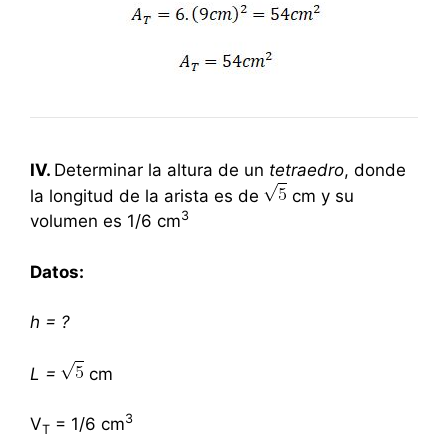
IV.
Determinar la altura de un
tetraedro
, donde
la longitud de la arista es de
cm y su
3
volumen es 1/6 cm
Datos:
h = ?
L =
cm
3
V
= 1/6 cm
T