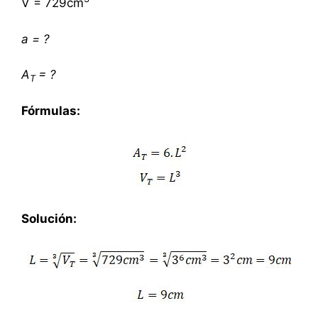
V = 729cm
a =
?
A
= ?
T
Fórmulas:
Solución: