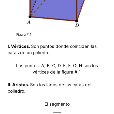
Figura # 1
I. Vértices.
Son puntos donde coinciden las
caras de un poliedro.
Los puntos: A, B, C, D, E, F, G, H son los
vértices de la figura # 1.
II. Aristas.
Son los lados de las caras del
poliedro.
El segmento
¯
¯
¯
¯
¯
¯
¯
¯