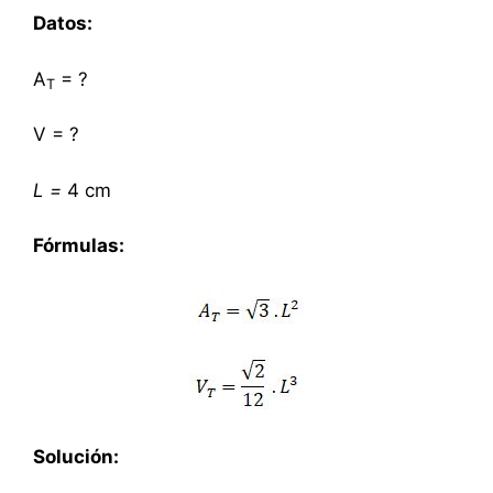
Datos:
A
= ?
T
V = ?
L
=
4 cm
Fórmulas:
Solución: