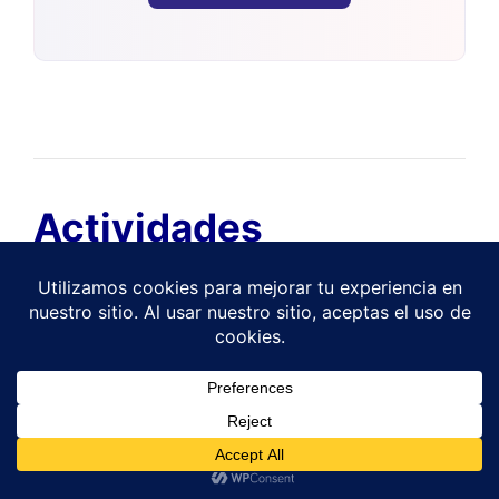
Actividades
A. Resolver los siguientes problemas
I.
Calcular el área total de un
tetraedro
, si su
altura es
cm y su volumen es
.
1
¿Necesitas una tutoría virtual? 👩‍🏫
II.
¿Cuál es la altura de un
tetraedro
si el valor
3
de su volumen es de 5/3 cm
.