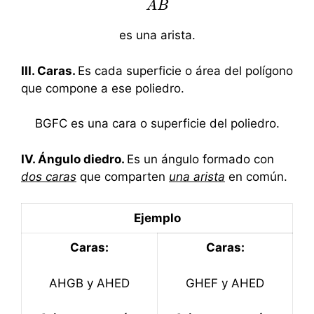
A
A
B
B
¯
es una arista.
III. Caras.
Es cada superficie o área del polígono
que compone a ese poliedro.
BGFC es una cara o superficie del poliedro.
IV. Ángulo diedro.
Es un ángulo formado con
dos caras
que comparten
una arista
en común.
Ejemplo
Caras:
Caras:
AHGB y AHED
GHEF y AHED