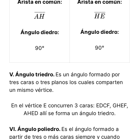
Arista en común:
Arista en común:
¯
¯
¯
¯
¯
¯
¯
¯
¯
¯
¯
¯
¯
¯
¯
¯
H
H
E
E
¯
A
A
H
H
¯
Ángulo diedro:
Ángulo diedro:
90°
90°
V. Ángulo triedro.
Es un ángulo formado por
tres caras o tres planos los cuales comparten
un mismo vértice.
En el vértice E concurren 3 caras: EDCF, GHEF,
AHED allí se forma un ángulo triedro.
VI. Ángulo poliedro.
Es el ángulo formado a
partir de tres o más caras siempre y cuando