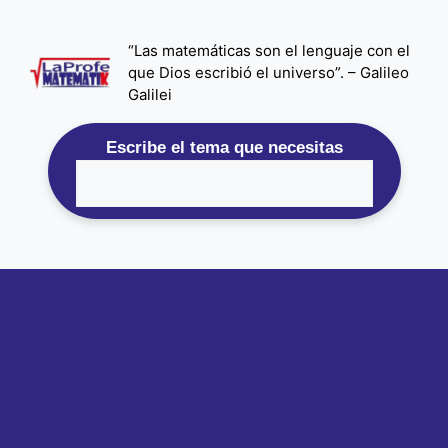
Saltar
al
“Las matemáticas son el lenguaje con el
contenido
que Dios escribió el universo”. – Galileo
Galilei
Escribe el tema que necesitas