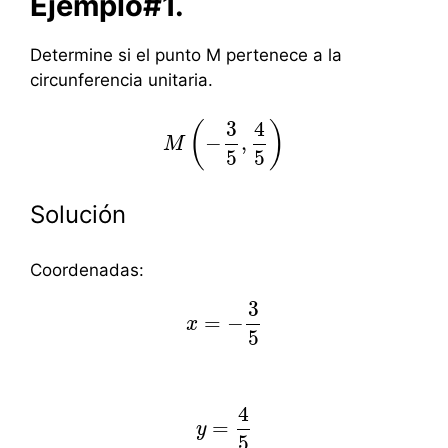
Ejemplo#1.
Determine si el punto M pertenece a la
circunferencia unitaria.
3
4
(
)
−
,
M
M
(
−
3
5
,
4
5
)
5
5
Solución
Coordenadas:
3
=
−
x
x
=
−
3
5
5
4
=
y
y
=
4
5
5