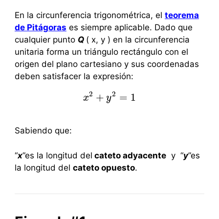
En la circunferencia trigonométrica, el
teorema
de Pitágoras
es siempre aplicable. Dado que
cualquier punto
Q
( x, y ) en la circunferencia
unitaria forma un triángulo rectángulo con el
origen del plano cartesiano y sus coordenadas
deben satisfacer la expresión:
2
2
+
=
1
x
x
2
+
y
y
2
=
1
Sabiendo que:
“
x
”es la longitud del
cateto adyacente
y “
y
”es
la longitud del
cateto opuesto
.