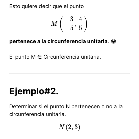
Esto quiere decir que el punto
3
4
(
)
−
,
M
M
(
−
3
5
,
4
5
)
5
5
pertenece a la circunferencia unitaria
. 😀
El punto M ∈ Circunferencia unitaria.
Ejemplo#2.
Determinar si el punto N pertenecen o no a la
circunferencia unitaria.
(
2
,
3
)
N
N
(
2
,
3
)