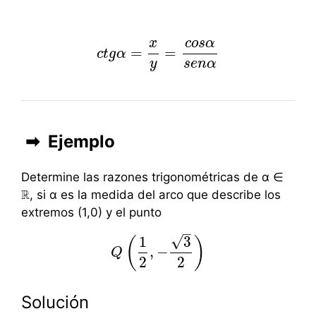
x
c
o
s
α
=
=
c
t
c
g
t
g
α
α
=
x
y
=
c
o
s
α
s
e
n
α
y
s
e
n
α
➡
Ejemplo
Determine las razones trigonométricas de α ∈
, si α es la medida del arco que describe los
extremos (1,0) y el punto
–
√
1
3
(
)
,
−
Q
Q
(
1
2
,
−
3
2
)
2
2
Solución