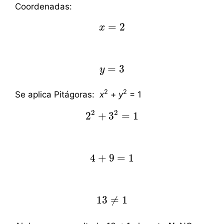
Coordenadas:
=
2
x
x
=
2
=
3
y
y
=
3
2
2
Se aplica Pitágoras:
x
+
y
= 1
2
2
2
+
3
=
1
2
2
+
3
2
=
1
4
+
9
=
1
4
+
9
=
1
13
≠
1
13
≠
1