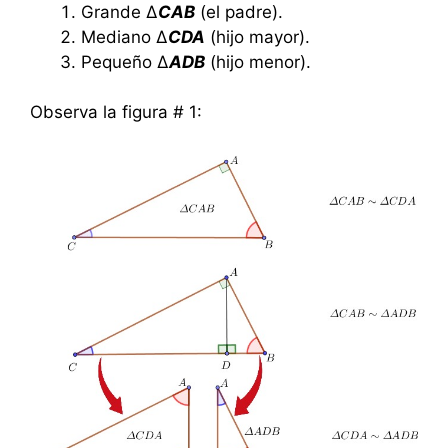
Grande Δ
CAB
(el padre).
Mediano Δ
CDA
(hijo mayor).
Pequeño Δ
ADB
(hijo menor).
Observa la figura # 1: