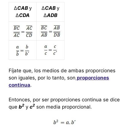
Δ
CAB
y
Δ
CAB
y
Δ
CDA
Δ
ADB
Fíjate que, los medios de ambas proporciones
son iguales, por lo tanto, son
proporciones
continua
.
Entonces, por ser proporciones continua se dice
2
2
que
b
y
c
son media proporcional.