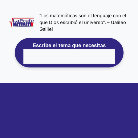
Saltar
al
“Las matemáticas son el lenguaje con el
contenido
que Dios escribió el universo”. – Galileo
Galilei
Escribe el tema que necesitas