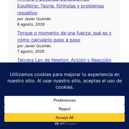
Equilibrio: Teoría, fórmulas y problemas
resueltos
por Javier Guzmán
8 agosto, 2026
Torque o momento de una fuerza: qué es y
cómo calcularlo paso a paso
por Javier Guzmán
7 agosto, 2026
Tercera Ley de Newton: Acción y Reacción
explicada
por Javier Guzmán
6 agosto, 2026
Segunda ley de Newton: Fuerza, masa y
aceleración
por Javier Guzmán
5 agosto, 2026
1
¿Necesitas una tutoría virtual? 👩‍🏫
Ley de Gravitación Universal: Teoría,
fórmulas y ejercicios resueltos
por Javier Guzmán