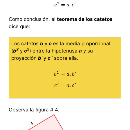
Como conclusión, el
teorema de los catetos
dice que:
Los catetos
b
y
c
es la media proporcional
2
2
(
b
y
c
) entre la hipotenusa
a
y su
proyección
b´
y
c´
sobre ella.
Observa la figura # 4.