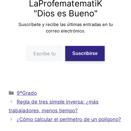
LaProfematematiK
"Dios es Bueno"
Suscríbete y recibe las últimas entradas en tu
correo electrónico.
Escribe tu correo electrónico…
Suscribirse
Categorías
9ºGrado
Regla de tres simple inversa: ¿más
trabajadores, menos tiempo?
¿Cómo calcular el perímetro de un polígono?