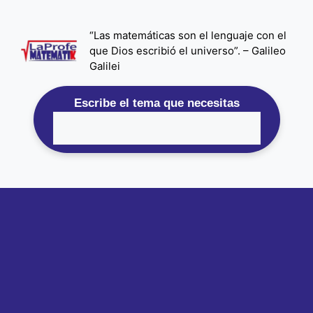
Saltar
al
“Las matemáticas son el lenguaje con el
contenido
que Dios escribió el universo”. – Galileo
Galilei
Escribe el tema que necesitas