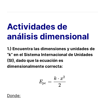
Actividades de
análisis dimensional
1.) Encuentra las dimensiones y unidades de
“k” en el Sistema Internacional de Unidades
(SI), dado que la ecuación es
dimensionalmente correcta:
2
⋅
k
x
=
E
E
p
e
=
k
⋅
x
2
2
p
e
2
Donde: