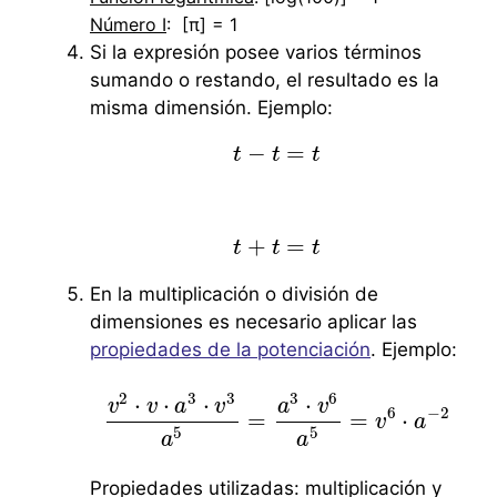
Número I
: [π] = 1
Si la expresión posee varios términos
sumando o restando, el resultado es la
misma dimensión. Ejemplo:
−
=
t
t
−
t
t
=
t
t
+
=
t
t
+
t
t
=
t
t
En la multiplicación o división de
dimensiones es necesario aplicar las
propiedades de la potenciación
. Ejemplo:
2
3
3
3
6
⋅
⋅
⋅
⋅
v
v
a
v
a
v
6
−
2
=
=
⋅
v
2
⋅
v
⋅
a
3
⋅
v
3
a
5
=
a
3
⋅
v
6
a
5
=
v
6
⋅
v
a
−
2
a
5
5
a
a
Propiedades utilizadas: multiplicación y