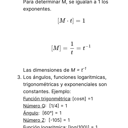
Para determinar M, se igualan a 1 los
exponentes.
[
⋅
]
=
1
M
[
M
⋅
t
t
]
=
1
1
−
1
[
]
=
=
M
[
M
]
=
1
t
=
t
−
1
t
t
-1
Las dimensiones de
M = t
Los ángulos, funciones logaritmicas,
trigonométricas y exponenciales son
constantes. Ejemplo:
Función trigonmétrica
:
[cosπ] =1
Número Q
: [1/4] = 1
Ángulo
: [60°] = 1
Número Z
: [-105] = 1
Función logaritmica
: [log(100)] = 1