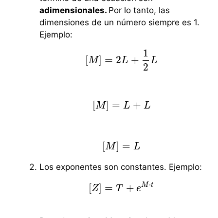
adimensionales.
Por lo tanto, las
dimensiones de un número siempre es 1.
Ejemplo:
1
[
]
=
2
+
M
[
M
]
=
2
L
L
+
1
2
L
L
2
[
]
=
+
M
[
M
]
=
L
L
+
L
L
[
]
=
M
[
M
]
=
L
L
Los exponentes son constantes. Ejemplo:
⋅
M
t
[
]
=
+
Z
[
Z
]
=
T
T
+
e
M
e
⋅
t