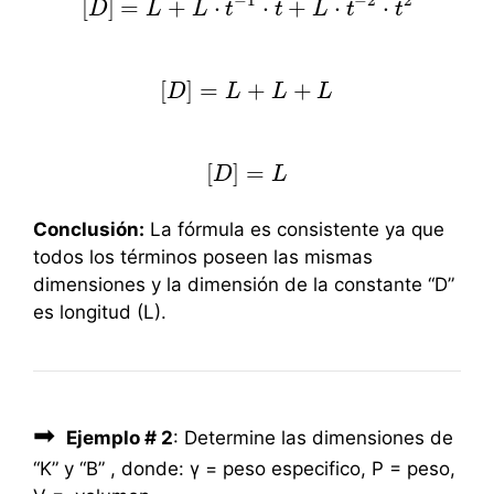
−
1
−
2
2
[
]
=
+
⋅
⋅
+
⋅
⋅
D
L
[
D
]
=
L
L
+
L
⋅
t
t
−
1
⋅
t
+
t
L
⋅
t
−
2
L
⋅
t
2
t
t
[
]
=
+
+
D
[
D
]
L
=
L
+
L
+
L
L
L
[
]
=
D
[
D
]
=
L
L
Conclusión:
La fórmula es consistente ya que
todos los términos poseen las mismas
dimensiones y la dimensión de la constante “D”
es longitud (L).
➡
Ejemplo # 2
: Determine las dimensiones de
“K” y “B” , donde: γ = peso especifico, P = peso,